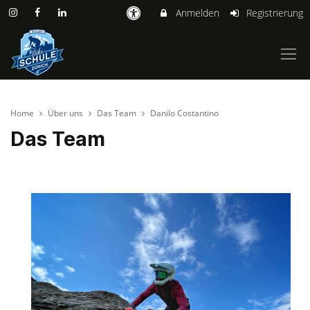
Anmelden
Registrierung
Home
Über uns
Das Team
Danilo Costantino
Das Team