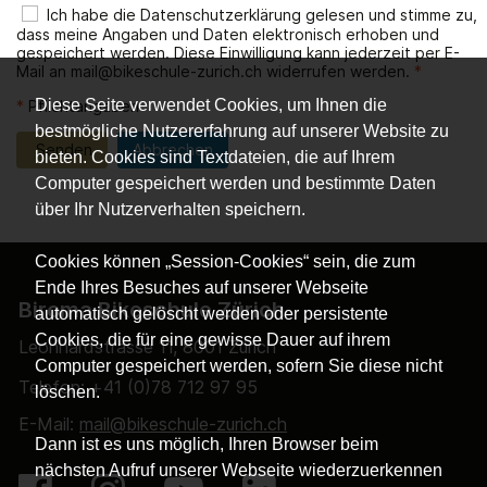
Ich habe die
Datenschutzerklärung
gelesen und stimme zu,
dass meine Angaben und Daten elektronisch erhoben und
gespeichert werden. Diese Einwilligung kann jederzeit per E-
Mail an
mail@bikeschule-zurich.ch
widerrufen werden.
*
Diese Seite verwendet Cookies, um Ihnen die
*
Pflichtangaben
bestmögliche Nutzererfahrung auf unserer Website zu
Senden
Abbrechen
bieten. Cookies sind Textdateien, die auf Ihrem
Computer gespeichert werden und bestimmte Daten
über Ihr Nutzerverhalten speichern.
Cookies können „Session-Cookies“ sein, die zum
Ende Ihres Besuches auf unserer Webseite
Biroma Bikeschule Zürich
automatisch gelöscht werden oder persistente
Cookies, die für eine gewisse Dauer auf ihrem
Leonhardstrasse 11, 8001 Zürich
Computer gespeichert werden, sofern Sie diese nicht
Telefon: +41 (0)78 712 97 95
löschen.
E-Mail:
mail@bikeschule-zurich.ch
Dann ist es uns möglich, Ihren Browser beim
nächsten Aufruf unserer Webseite wiederzuerkennen